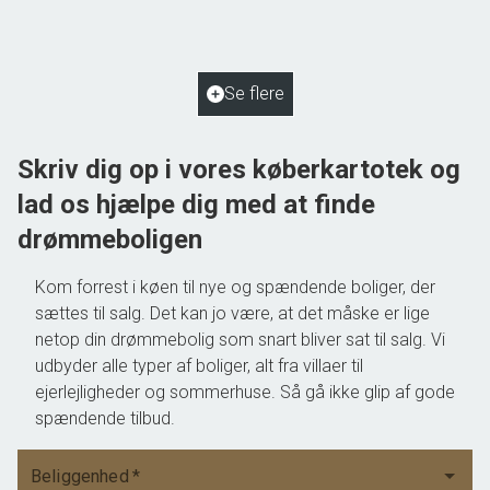
2
Boligareal
110
m
2
Grundareal
1.038
m
Ejendomstype
Villa
Se flere
1.195.000 kr.
Skriv dig op i vores køberkartotek og
lad os hjælpe dig med at finde
drømmeboligen
Kom forrest i køen til nye og spændende boliger, der
sættes til salg. Det kan jo være, at det måske er lige
netop din drømmebolig som snart bliver sat til salg. Vi
udbyder alle typer af boliger, alt fra villaer til
ejerlejligheder og sommerhuse. Så gå ikke glip af gode
spændende tilbud.
Beliggenhed
*