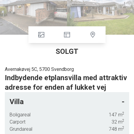
SOLGT
Avernakøvej 5C, 5700 Svendborg
Indbydende etplansvilla med attraktiv
adresse for enden af lukket vej
Tre gode værelser, et badeværelse og et gæstetoilet, et rummeligt bryggers
Villa
-
samt et charmerende og centralt placeret køkken-alrum. Læg dertil en dejlig,
højloftet opholdsstue med brændeovn samt en stor, lys udestue. Så har I en
2
Boligareal
147
m
rigtig god idé om, hvad der venter jer her på Avernakøvej 5C i Svendborg.
2
Carport
32
m
2
Grundareal
748
m
Foruden den gode plads inden døre kan I også glæde jer til at få et skønt