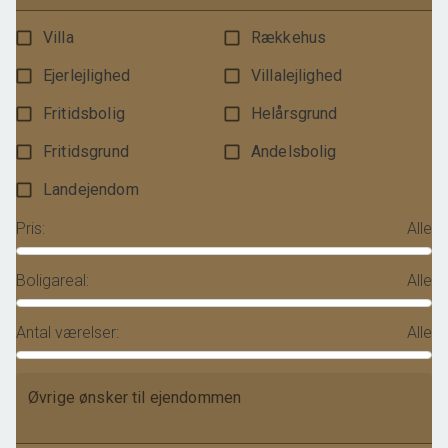
Villa
Rækkehus
Ejerlejlighed
Villalejlighed
Fritidsbolig
Helårsgrund
Fritidsgrund
Andelsbolig
Landejendom
Pris
:
Alle
Boligareal
:
Alle
Antal værelser
:
Alle
Øvrige ønsker til ejendommen