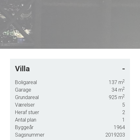
Villa
-
2
Boligareal
137
m
2
Garage
34
m
2
Grundareal
925
m
Værelser
5
Heraf stuer
2
Antal plan
1
Byggeår
1964
Sagsnummer
2019203