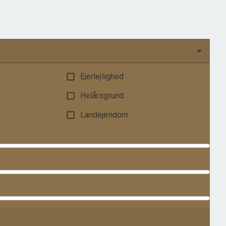
1.195.000 kr.
Ejerlejlighed
Helårsgrund
Landejendom