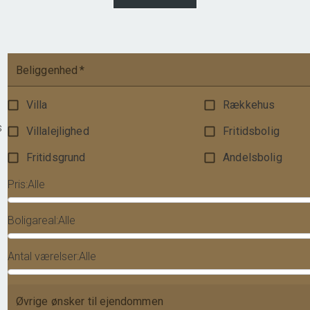
475.000 kr.
Beliggenhed
*
Villa
Rækkehus
s
Villalejlighed
Fritidsbolig
Fritidsgrund
Andelsbolig
Pris
:
Alle
Boligareal
:
Alle
Antal værelser
:
Alle
Øvrige ønsker til ejendommen