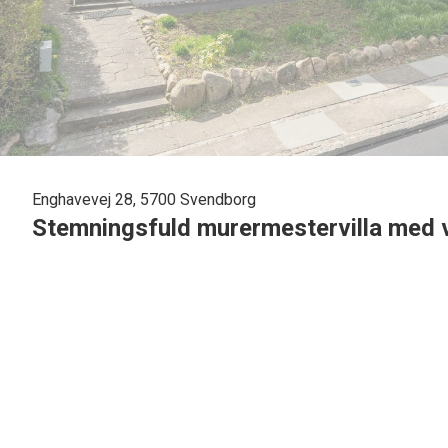
Enghavevej 28, 5700 Svendborg
Stemningsfuld murermestervilla med v
I et roligt kvarter nær Svendborg bymidte ligger denne skønne ejendom, der 
renoveret med respekt for husets oprindelige stil. Resultatet er en lys og dej
Villaen er opført i tre etager, inklusiv en flot kælder, der indeholder et bade
placeret på førstesalen. Heroppe er der også et gæstetoilet og et lille tekøkke
udgøres af køkken og stue i åben forbindelse, og her er både brændeovn og t
Den vidunderlige have prydes af gamle træer og blomsterbede, og her er des
charmerende teaterhus, hvis 48 kvadratmeter byder på mange anvendelses