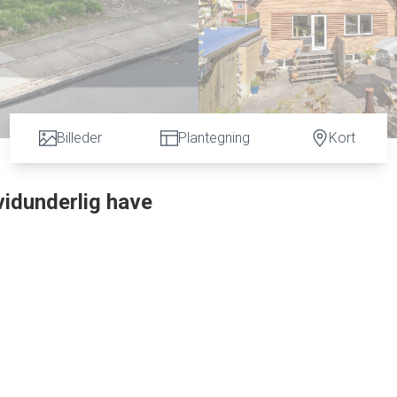
Billeder
Plantegning
Kort
idunderlig have
nu kan blive jeres. Her er tale om en gedigen murermestervilla, som er løbende
lig bolig, der emmer af hyggelig atmosfære.
værelse og flere rum i boligstand. Huset har endvidere tre gode værelser, hvoraf to er
n. I stueplan finder I endnu et gæstetoilet, det tredje værelse og opholdsmiljøet. De
errassedør ud til haven.
uden en ugeneret, sydvendt fliseterrasse. Som noget helt særligt har haven også e
muligheder.