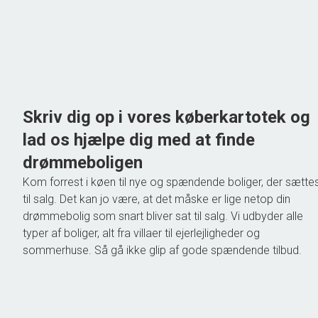
Boligareal
200
m
2
Grundareal
1.047
m
Ejendomstype
Villa
775.000 kr.
Skriv dig op i vores køberkartotek og
lad os hjælpe dig med at finde
drømmeboligen
Kom forrest i køen til nye og spændende boliger, der sætte
til salg. Det kan jo være, at det måske er lige netop din
drømmebolig som snart bliver sat til salg. Vi udbyder alle
typer af boliger, alt fra villaer til ejerlejligheder og
sommerhuse. Så gå ikke glip af gode spændende tilbud.