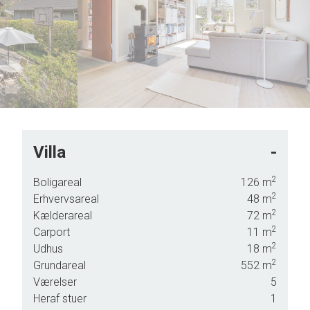
7
8
9
Villa
-
2
Boligareal
126
m
2
Erhvervsareal
48
m
2
Kælderareal
72
m
2
Carport
11
m
tte
2
Udhus
18
m
2
Grundareal
552
m
Værelser
5
t
Heraf stuer
1