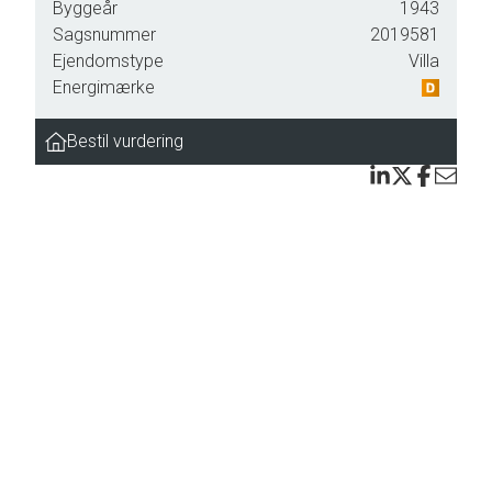
Byggeår
1943
Sagsnummer
2019581
Ejendomstype
Villa
Energimærke
Bestil vurdering