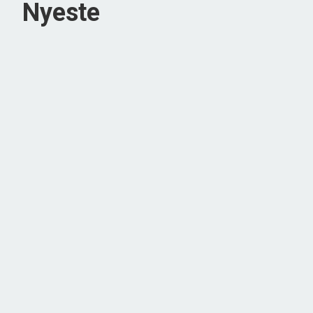
Nyeste
NYHED
Lejbøllevej 46, Lejbølle
5953 Tranekær
2