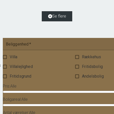
Grundareal
798
m
Ejendomstype
Helårsgrund
Se flere
475.000 kr.
Beliggenhed
*
Villa
Rækkehus
s
Villalejlighed
Fritidsbolig
Fritidsgrund
Andelsbolig
Pris
:
Alle
Boligareal
:
Alle
Antal værelser
:
Alle