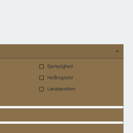
Boligareal
110
m
2
Grundareal
1.038
m
Ejendomstype
Villa
1.195.000 kr.
Ejerlejlighed
Helårsgrund
Landejendom