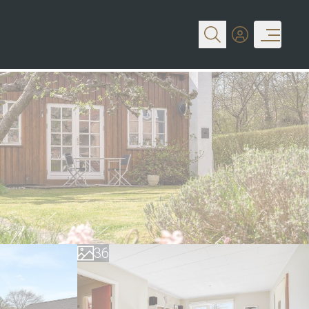
0
1
2
0
3
1
4
2
5
3
6
4
7
5
8
6
9