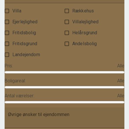
Villa
Rækkehus
Ejerlejlighed
Villalejlighed
Fritidsbolig
Helårsgrund
Fritidsgrund
Andelsbolig
Landejendom
Pris
:
Alle
Boligareal
:
Alle
Antal værelser
:
Alle
Øvrige ønsker til ejendommen