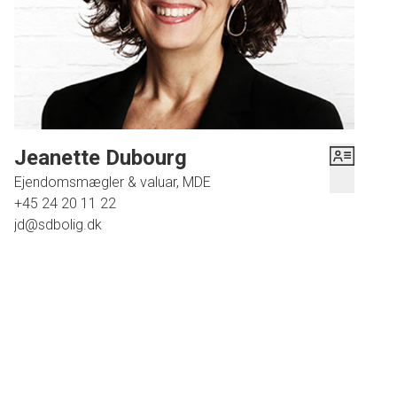
Endvidere carport og rummeligt redskabsrum/udhus.
Kort sagt - du får mulighed for, at nyde det hele i solen med et
minimum af vedligehold. Lige til at flytte ind i.
Jeanette Dubourg
Ejendomsmægler & valuar, MDE
+45 24 20 11 22
jd@sdbolig.dk