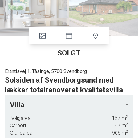
SOLGT
Erantisvej 1, Tåsinge, 5700 Svendborg
Solsiden af Svendborgsund med
lækker totalrenoveret kvalitetsvilla
- En super kombination, der ikke hænger på træerne!
Villa
-
Skøn udsigt over Svendborgsund – mere end bare havudsigt. Her kan
du nemlig følge med i det aktive maritime liv på sundet med færgerne
2
Boligareal
157
m
til øerne, de forskellige fragtskibe, slæbebåde, lystbåde, de ældre
træskibe, joller, kajakker, surfere mfl., som naturligt sejler forbi
2
Carport
47
m
idagens løb. En udsigt, der aldrig bliver kedelig.
2
Grundareal
906
m
Villaen i ét plan kalder på den mindre familie og andre livsnydere med