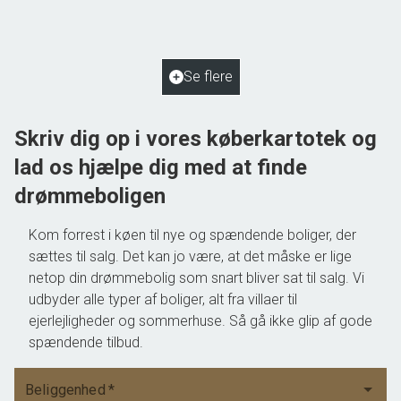
2
Boligareal
110
m
2
Grundareal
1.038
m
Ejendomstype
Villa
Se flere
1.195.000 kr.
Skriv dig op i vores køberkartotek og
lad os hjælpe dig med at finde
drømmeboligen
Kom forrest i køen til nye og spændende boliger, der
sættes til salg. Det kan jo være, at det måske er lige
netop din drømmebolig som snart bliver sat til salg. Vi
udbyder alle typer af boliger, alt fra villaer til
ejerlejligheder og sommerhuse. Så gå ikke glip af gode
spændende tilbud.
Beliggenhed
*