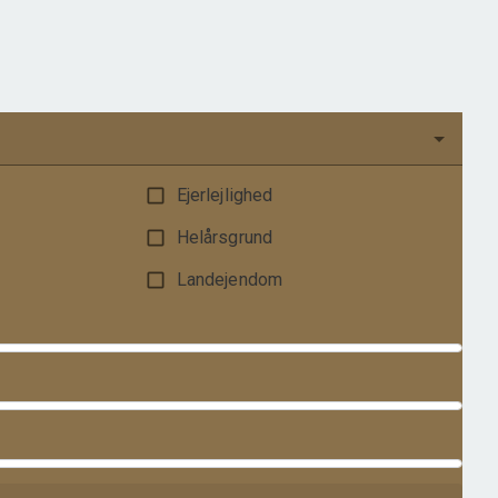
Ejendomstype
Villa
550.000 kr.
Ejerlejlighed
Helårsgrund
Landejendom