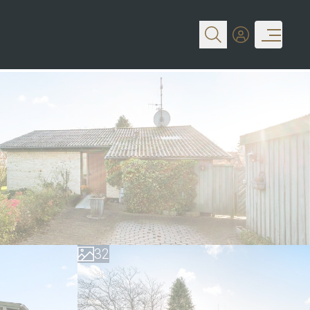
0
1
0
2
1
3
2
4
3
5
4
6
5