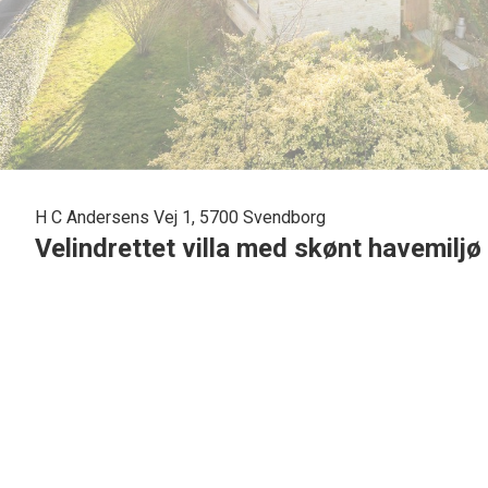
H C Andersens Vej 1, 5700 Svendborg
Velindrettet villa med skønt havemilj
På en god, fredelig og samtidig central adresse i Svendborg finder I denne ly
85 m2 er udnyttet optimalt, så den virker overraskende rummelig, og samtidi
der direkte udgang til en solrig træterrasse samt resten af haveanlægget, d
i forhold til solen, og mens opholdssektionen er sydvestvendt, er de to regulæ
til mere end 300 m2. Ejendommen ligger tæt på centrum, indkøbsmuligheder og
Station, hvor der er togafgange mod Odense. Er I blevet nysgerrige på at vid