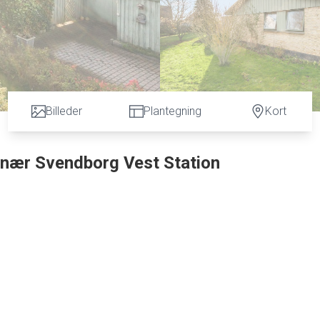
Billeder
Plantegning
Kort
ø nær Svendborg Vest Station
se og stemningsfulde villa, der er ideelt placeret på en 1.020 m2 hjørnegrund. Bol
g giver den store, sydvendte havestue oplevelsen af endnu mere plads. Fra udestue
er byder på et skønt gårdhavemiljø og en stor græsplæne. Huset er desuden vendt pe
re værelser orienteret mod øst. Der er i øvrigt gode muligheder for at udvide boliga
 diverse uddannelsesinstitutioner, og på to minutter kan I gå til Svendborg Vest
e mere? Så slå på tråden allerede i dag.