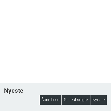
sydfynske øhav, så giv os et kald på tlf. 622208080, og lad os fremvise
herligheden for dig/jer.
Nyeste
Åbne huse
Senest solgte
Nyeste