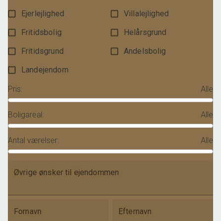
Ejerlejlighed
Villalejlighed
Fritidsbolig
Helårsgrund
Fritidsgrund
Andelsbolig
Landejendom
Pris
:
Alle
Boligareal
:
Alle
Antal værelser
:
Alle
Øvrige ønsker til ejendommen
Fornavn
Efternavn