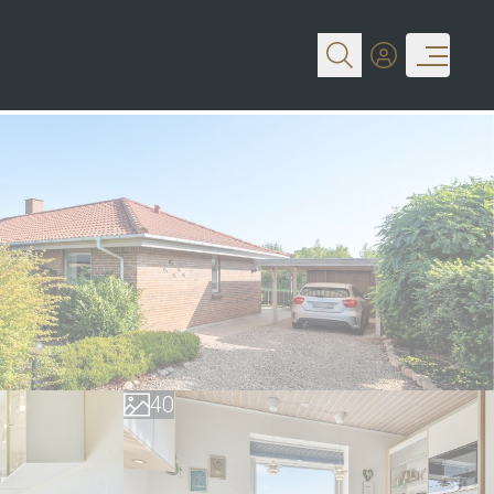
0
1
2
3
4
0
5
1
6
2
7
3