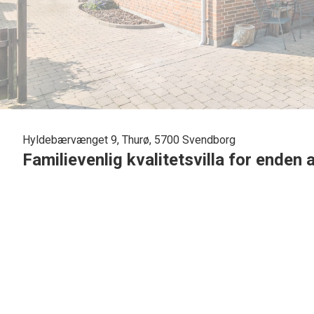
Hyldebærvænget 9, Thurø, 5700 Svendborg
Familievenlig kvalitetsvilla for enden
Thurø Bys dejlige, rolige omgivelser kommer til at kendetegne je
om jeres familieliv.
I kommer til at bo for enden af et lukket vænge med gåafstand til 
fællesareal. Haven har desuden et hyggeligt anneks samt et solrig
indkøbsmuligheder venter også inden for meget overskuelig afstan
Boligen matcher sin attraktive beliggenhed til fulde, for der er tal