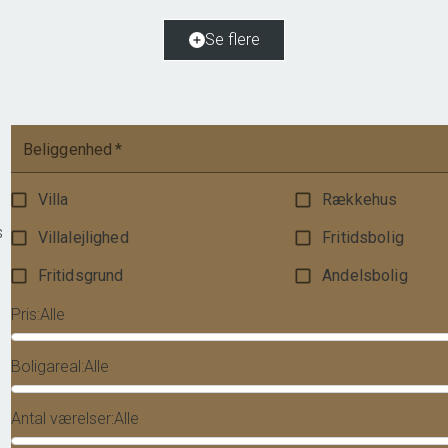
Ejendomstype
Helårsgrund
Se flere
475.000 kr.
Beliggenhed
*
Villa
Rækkehus
s
Villalejlighed
Fritidsbolig
Fritidsgrund
Andelsbolig
Pris
:
Alle
Boligareal
:
Alle
Antal værelser
:
Alle