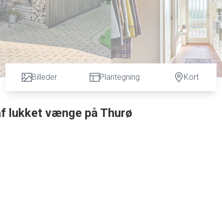
Billeder
Plantegning
Kort
 af lukket vænge på Thurø
res nærmiljø, hvis denne særdeles velholdte kvalitetsejendom bliver ra
idrætsfaciliteter og øens skole, og havens nærmeste nabo er et grønt
t og ugeneret terrassemiljø, og både vandet, skønne naturarealer og god
d fra adressen.
e om en yderst velindrettet familievilla med separat børne- og forældreafs