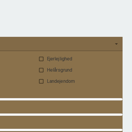
Grundareal
1.038
m
Ejendomstype
Villa
1.195.000 kr.
Ejerlejlighed
Helårsgrund
Landejendom