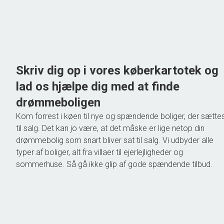
Grundareal
1.047
m
Ejendomstype
Villa
775.000 kr.
Skriv dig op i vores køberkartotek og
lad os hjælpe dig med at finde
drømmeboligen
Kom forrest i køen til nye og spændende boliger, der sætte
til salg. Det kan jo være, at det måske er lige netop din
drømmebolig som snart bliver sat til salg. Vi udbyder alle
typer af boliger, alt fra villaer til ejerlejligheder og
sommerhuse. Så gå ikke glip af gode spændende tilbud.