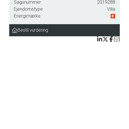
Sagsnummer
2019288
Ejendomstype
Villa
ed
Energimærke
Bestil vurdering