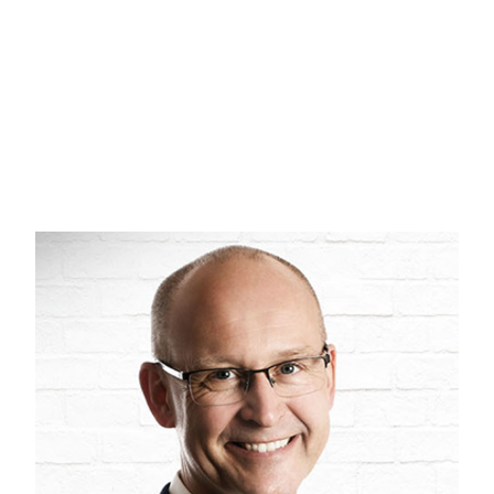
to badeværelser og et moderne opholdsmiljø, hvor stue, alrum og 
Køkkenet er forsynet med Quooker og kompositbordplade, og der
træbelægning.
Kontakt os og hør meget mere.