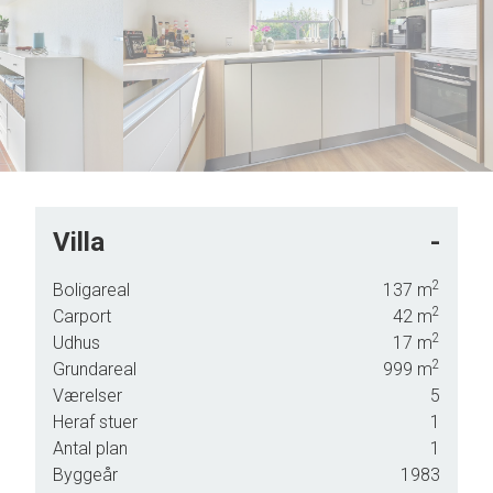
8
4
9
5
6
7
8
9
Villa
-
2
mmen
Boligareal
137
m
2
Carport
42
m
2
Udhus
17
m
2
Grundareal
999
m
e
Værelser
5
Heraf stuer
1
Antal plan
1
nit,
Byggeår
1983