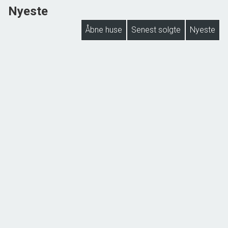
Nyeste
Åbne huse
Senest solgte
Nyeste
NYHED
Lejbøllevej 46, Lejbølle