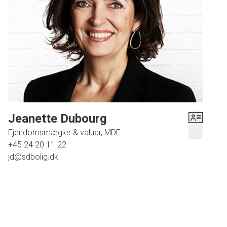
Villaen indeholder desuden flere værelser og nydeligt køkken med spiseplads.
Moderniseret badeværelse med brusebad, gæstetoilet samt et ekstra toilet i underetagen
ved siden af et afsnit med sauna og brusebad.
Derudover diverse depot- og vaskerum.
En muret god garage opført i samme stil som villaen.
Absolut en fremvisning værd, så ring og lav en aftale med os om en fremvisning af denne
herlige villa.
Jeanette Dubourg
Ejendomsmægler & valuar, MDE
+45 24 20 11 22
jd@sdbolig.dk