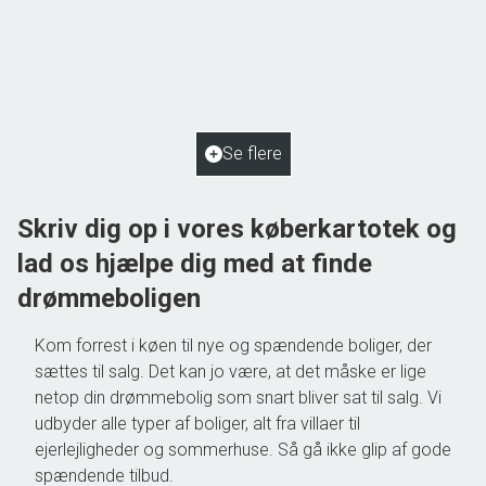
Gudme Kohavevej 18,
5884 Gudme
2
Boligareal
125
m
2
Grundareal
2.048
m
Ejendomstype
Villa
Se flere
550.000 kr.
Skriv dig op i vores køberkartotek og
lad os hjælpe dig med at finde
drømmeboligen
Kom forrest i køen til nye og spændende boliger, der
sættes til salg. Det kan jo være, at det måske er lige
netop din drømmebolig som snart bliver sat til salg. Vi
udbyder alle typer af boliger, alt fra villaer til
ejerlejligheder og sommerhuse. Så gå ikke glip af gode
spændende tilbud.