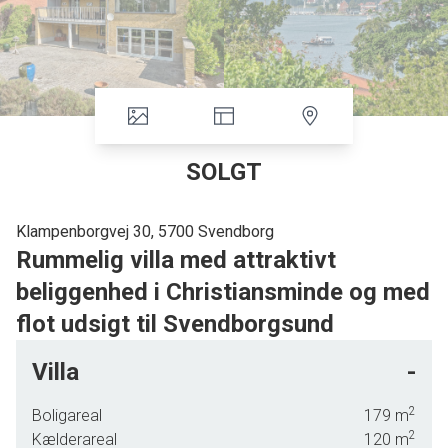
SOLGT
Klampenborgvej 30, 5700 Svendborg
Rummelig villa med attraktivt
beliggenhed i Christiansminde og med
flot udsigt til Svendborgsund
Villa
-
Udsigten til Svendborgsund med blå bølger, grønklædte kyster og den rød-hvide Sankt
Jørgens Kirke i horisonten hører til blandt denne
villas fremmeste kvaliteter, men for de
2
Boligareal
179
m
nye ejere er der meget mere at se frem til.
2
Kælderareal
120
m