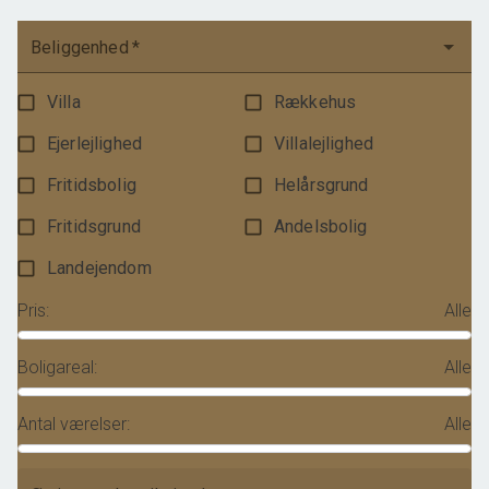
Beliggenhed
*
Villa
Rækkehus
Ejerlejlighed
Villalejlighed
Fritidsbolig
Helårsgrund
Fritidsgrund
Andelsbolig
Landejendom
Pris
:
Alle
Boligareal
:
Alle
Antal værelser
:
Alle