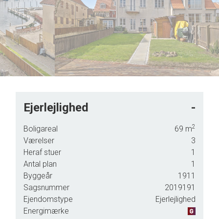
6
7
8
9
Ejerlejlighed
-
skret
2
Boligareal
69
m
rhus
Værelser
3
Heraf stuer
1
Antal plan
1
ad
Byggeår
1911
r
Sagsnummer
2019191
Ejendomstype
Ejerlejlighed
n blot
Energimærke