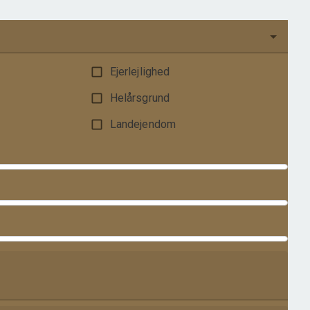
Ejerlejlighed
Helårsgrund
Landejendom