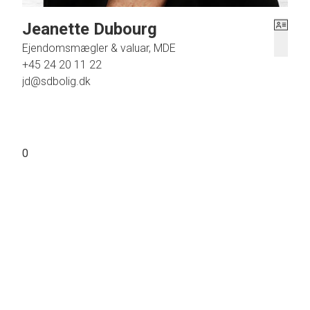
Jeanette Dubourg
Ejendomsmægler & valuar, MDE
+45 24 20 11 22
jd@sdbolig.dk
0