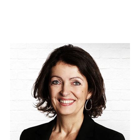
Vi træder her ind i en rigtig hyggelig tre værelseslejlighed uden spil
til Svendborgsund, soveværelse med kik udover byens tage, funktio
I stuen er der plads til både sofa, tv og spiseplads. Der er et dejligt l
til et værelse/kontor.
Til lejligheden er der en have med græs og fliser, som er et fællesare
badebro og eget opbevaringsrum i haven.
Der er fælles vaskehus til beboerne i gårdmiljøet, der ligger omkranse
Alt i alt, er dette sjælden udbudt ejerlejlighed, der bestemt bør ses fo
Opfylder dette dine ønsker? Så kontakt os på 6220 8080 og få en frem