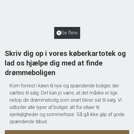
5762 Vester Skerninge
2
Boligareal
110
m
2
Grundareal
1.038
m
Ejendomstype
Villa
Se flere
1.195.000 kr.
Skriv dig op i vores køberkartotek og
lad os hjælpe dig med at finde
drømmeboligen
Kom forrest i køen til nye og spændende boliger, der
sættes til salg. Det kan jo være, at det måske er lige
netop din drømmebolig som snart bliver sat til salg. Vi
udbyder alle typer af boliger, alt fra villaer til
ejerlejligheder og sommerhuse. Så gå ikke glip af gode
spændende tilbud.