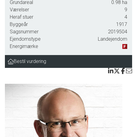
Grundareal
0.98
ha
samtidig har I kun 600 meter til en stenstrand med bademuligheder og udsigt
Værelser
9
til Marstal og Strynø. Udover den flotte bolig, befinder der sig en 308 m2
Heraf stuer
4
muret og højloftet lade med ståltag, hvis anvendelse er helt op til dig. I
Byggeår
1917
forlængelse af laden befinder fyrrummet sig.
Sagsnummer
2019504
Ejendomstype
Landejendom
Går I 500 meter mod øst, har I et flot vue ud over Lindelse Nor. Ristinge
Energimærke
Strand og Hesselbjerg Strand ligger kun en kort køretur væk, og der er flere
hyggelige markveje og stier med mulighed for gå-, cykel- og rideture. 350
Bestil vurdering
meter nede ad vejen holder den lokale skolebus, som kører til Rudkøbing og
Humble, hvor der også er indkøb og daginstitution. Renoveringen af huset er
foretaget med respekt for den oprindelige stil, og der er et gennemgående
materialevalg samt fine snedker-detaljer.
Vil I vide mere? Så giv os et kald i dag.