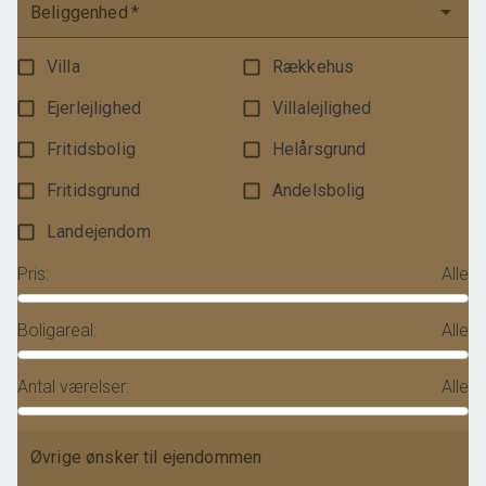
Beliggenhed
*
Villa
Rækkehus
Ejerlejlighed
Villalejlighed
Fritidsbolig
Helårsgrund
Fritidsgrund
Andelsbolig
Landejendom
Pris
:
Alle
Boligareal
:
Alle
Antal værelser
:
Alle
Øvrige ønsker til ejendommen