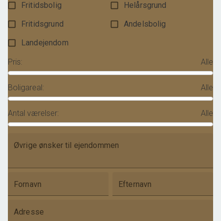
Fritidsbolig
Helårsgrund
Fritidsgrund
Andelsbolig
Landejendom
Pris
:
Alle
Boligareal
:
Alle
Antal værelser
:
Alle
Øvrige ønsker til ejendommen
Fornavn
Efternavn
Adresse