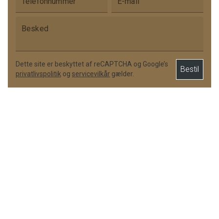
Telefonnummer
E-mail
Besked
Dette site er beskyttet af reCAPTCHA og Google’s
Bestil
privatlivspolitik
og
servicevilkår
gælder.