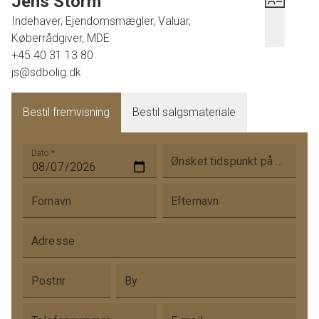
Jens Storm
Indehaver, Ejendomsmægler, Valuar,
Køberrådgiver, MDE
+45 40 31 13 80
js@sdbolig.dk
Bestil fremvisning
Bestil salgsmateriale
Dato
*
Ønsket tidspunkt på dagen
Fornavn
Efternavn
Adresse
Postnr
By