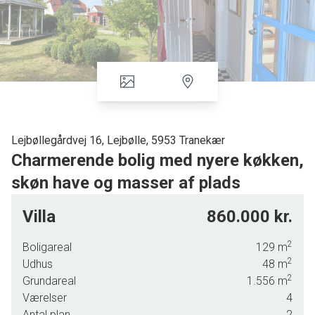
Lejbøllegårdvej 16, Lejbølle, 5953 Tranekær
Charmerende bolig med nyere køkken,
skøn have og masser af plads
På Lejbøllegårdvej finder du en hyggelig og velholdt
Villa
860.000 kr.
ejendom, der kombinerer charme, funktionalitet og en smuk
have. Huset er løbende moderniseret med bl.a. nyere
2
Boligareal
129
m
køkken, flotte gulve og en fantastisk udestue – alt sammen
2
Udhus
48
m
indrammet af en dejlig grund med valnøddetræ og en
2
Grundareal
1.556
m
hyggelige terrasse.
Værelser
4
Fra entréen er der adgang til et pænt badeværelse med
Antal plan
2