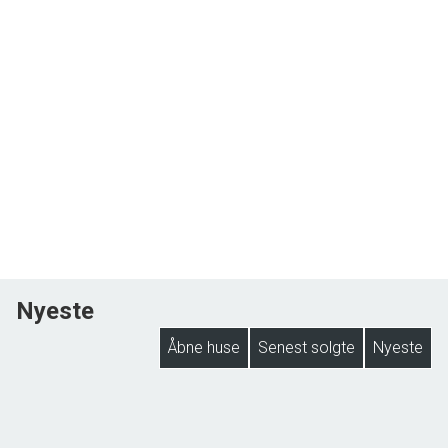
Nyeste
Åbne huse
Senest solgte
Nyeste