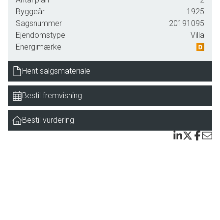
bruseniche, hvide badeelementer, fine marmorklinker og el-
Byggeår
1925
gulvvarme. Husets hjerte er det skønne køkken/alrum fra
Sagsnummer
20191095
ca. 2012, lyst køkken med hvid emhætte, opvaskemaskine
Ejendomstype
Villa
samt hvid køle- og fryseskab indgår. Her er masser af plads
Energimærke
til madlavning og samvær, og via en terrassedør er der
direkte adgang til en dejlig terrasse og have.
Hent salgsmateriale
I den hyggelige stue er der nyere bræddegulve, som giver
Bestil fremvisning
et lyst og indbydende udtryk. Derudover rummer stueplan
et bryggers med vaskemaskine, et ekstra gæsteværelse
Bestil vurdering
med udgang til terrasse, samt direkte adgang til garage,
(lagerrum, udhus og endnu et værelse.)
Boligen byder desuden på en virkelig skøn udestue med
termoglas, som forlænger udesæsonen og giver et dejligt
opholdsrum året rundt.
På førstesalen findes et lyst soveværelse med
bræddegulve og elvarme. (Det midterste rum er særligt