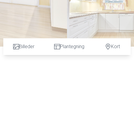
Billeder
Plantegning
Kort
vej i et kvarter præget af ro, godt naboskab og børnevenlige omgivelser samt nærheden til byen
llen. Herudover er der ca. 5 minutters gang til den lokale og populære SPAR Købmand og ikke min
dere ind i ejendommen, hvor der er stue og nyere terrassedør ud til terrassen/haven via fransk