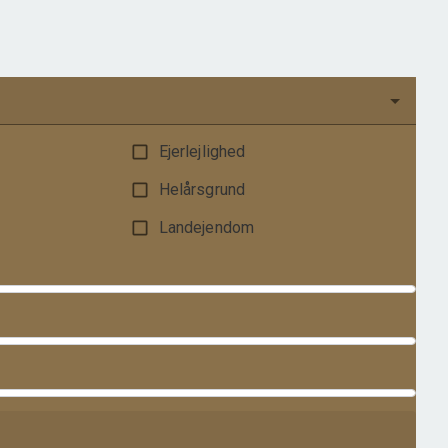
1.195.000 kr.
Ejerlejlighed
Helårsgrund
Landejendom