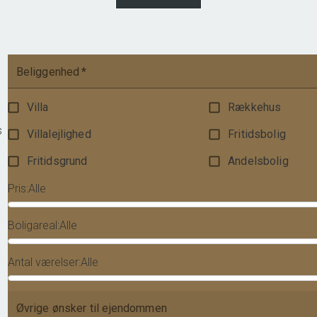
475.000 kr.
Beliggenhed
*
Villa
Rækkehus
s
Villalejlighed
Fritidsbolig
Fritidsgrund
Andelsbolig
Pris
:
Alle
Boligareal
:
Alle
Antal værelser
:
Alle
Øvrige ønsker til ejendommen