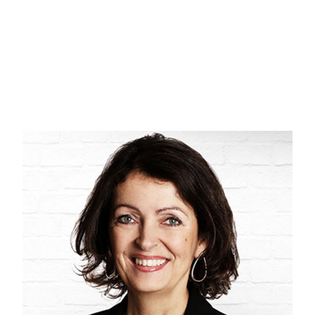
ind til dejligt stort lyst køkken/alrum med masser af skabsplads og god spiseplads samt i
badeværelser med gulvvarme. Hvoraf de 2 værelser og badeværelset er i separat afdeling.
Bryggers-og baggang med gulvvarme og godt med skabe samt ikke mindst installation for 
Haven er nem at holde og har samtidig en størrelse, der gør, at det er overkommeligt for 
Med til boligen hører også en carport.
Rigtig funktionel ejendom med godt udnyttet kvadratmeter - her får man det hele i 1 plan