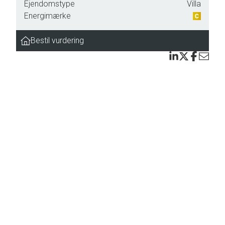
Ejendomstype
Villa
Energimærke
o m.v.
Bestil vurdering