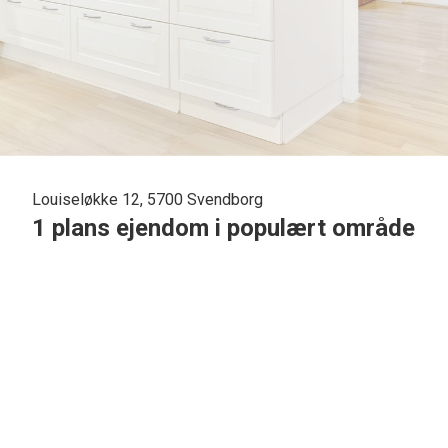
Louiseløkke 12, 5700 Svendborg
1 plans ejendom i populært område
Særdeles attraktiv beliggenhed i et af de mest populære områder i Svendborg.
Ejendommen er beliggende særdeles centralt og
perfekt i forhold til byen på en lukket 
og centrum.
Meget kort afstand til alle dagligdagens faciliteter som togstation, svømmehal og SG ha
Svendborgsund.
Ejendommen byder velkommen i entréen med plads til garderobe og inden man fortsætter vi