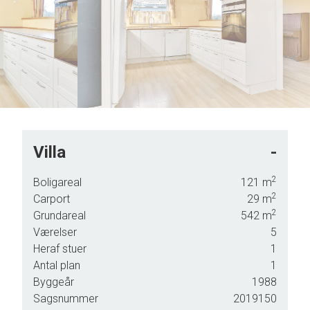
7
8
9
Villa
-
2
Boligareal
121
m
2
Carport
29
m
2
Grundareal
542
m
Værelser
5
Heraf stuer
1
dst
Antal plan
1
Byggeår
1988
Sagsnummer
2019150
e døre