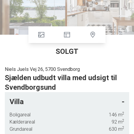
SOLGT
Niels Juels Vej 26, 5700 Svendborg
Sjælden udbudt villa med udsigt til
Svendborgsund
I har nu muligheden for at overtage denne stemningsfulde ejendom, der
Villa
-
ligger skønt placeret i anden række til Svendborgsund. Her er tale om en
klassisk villa fra 1910, der er opført i tre etager. Inden døre fremstår boligen
2
Boligareal
146
m
med lyse, højloftede rum, hvoraf flere har smuk udsigt til vandet.
2
Kælderareal
92
m
2
Grundareal
630
m