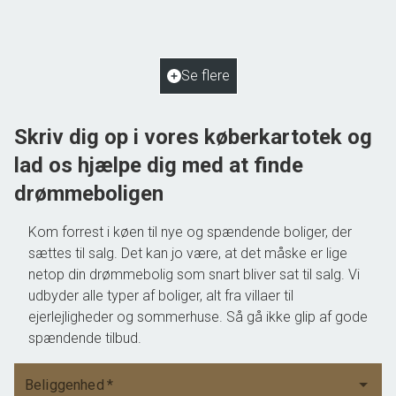
2
Boligareal
125
m
2
Grundareal
2.048
m
Ejendomstype
Villa
Se flere
550.000 kr.
Skriv dig op i vores køberkartotek og
lad os hjælpe dig med at finde
drømmeboligen
Kom forrest i køen til nye og spændende boliger, der
sættes til salg. Det kan jo være, at det måske er lige
netop din drømmebolig som snart bliver sat til salg. Vi
udbyder alle typer af boliger, alt fra villaer til
ejerlejligheder og sommerhuse. Så gå ikke glip af gode
spændende tilbud.
Beliggenhed
*