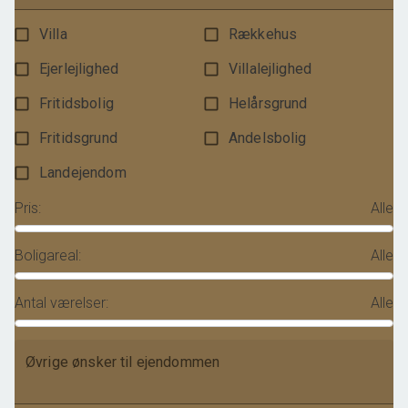
Villa
Rækkehus
Ejerlejlighed
Villalejlighed
Fritidsbolig
Helårsgrund
Fritidsgrund
Andelsbolig
Landejendom
Pris
:
Alle
Boligareal
:
Alle
Antal værelser
:
Alle
Øvrige ønsker til ejendommen