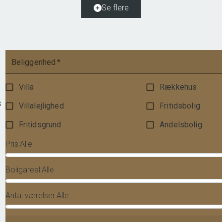
Se flere
475.000 kr.
Beliggenhed
*
Villa
Rækkehus
s
Villalejlighed
Fritidsbolig
Fritidsgrund
Andelsbolig
Pris
:
Alle
Boligareal
:
Alle
Antal værelser
:
Alle