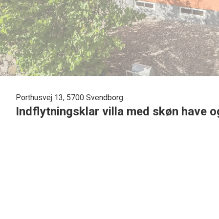
Porthusvej 13, 5700 Svendborg
Indflytningsklar villa med skøn have 
Denne flotte og velindrettede villa byder på en kombination 
gårdhave, hvor privatliv og udeliv kan nydes i fulde drag. H
indretning, og det fremstår indbydende og indflytningsklart.
Indenfor mødes du af en lys og velholdt bolig, hvor planløs
køkken ligger i naturlig forbindelse med hinanden, hvilket 
funktionelt og smagfuldt indrettet med god skabs- og bordpl
Villaens første sal byder på to rummelige værelser – det 