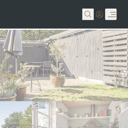
0
1
2
3
4
0
5
1
6
2
7
3
8
4
9
5
6