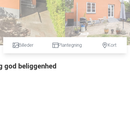
Billeder
Plantegning
Kort
og god beliggenhed
af moderne komfort, funktionelle løsninger og en tryg, lukket
uset er indrettet med fokus på lys, rummelighed og familievenlig
ningen tilgodeser både hverdagslivet og hyggelige stunder. Stue 
skaber et indbydende samlingspunkt for familien. Køkkenet er både
ads, og fra stuen er der udgang til en hyggelig vestvendt gårdha
ene med praktiske indbygningsskabe og det andet oplagt som