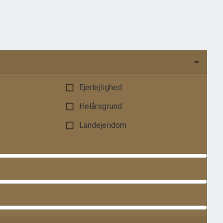
Ejendomstype
Villa
550.000 kr.
Ejerlejlighed
Helårsgrund
Landejendom