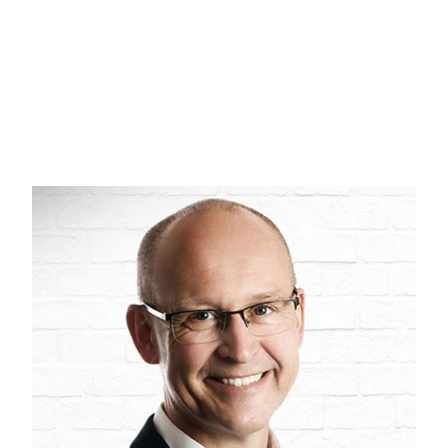
børneværelse, gæsteværelse eller hjemmekontor. Hertil ko
elegant vis.
I kælderen får du ekstra kvadratmeter til rådighed – perfekt
er der med andre ord plads til hele familiens behov, både hve
Udenfor venter en velholdt og lukket have, der i sig selv er e
til både leg, afslapning og hyggelige stunder. På terrassen
ro med en stille kop kaffe i private omgivelser.
Dertil kommer praktiske parkeringsforhold med indkørsel fra be
bilen året rundt. I forlængelse af carporten ligger et funkt
opbevaring og hobbyprojekter.
Boligen ligger i et attraktivt område i Svendborg, hvor du f
og daginstitutioner findes inden for få minutters cykeltur, hv
Indkøbsmuligheder ligger ligeledes ganske tæt på med flere 
idrætsfaciliteter, foreninger og naturoplevelser i den nærli
hvor caféer, butikker, teater og musik bidrager til et levende k
Den maritime stemning er aldrig langt væk – havnen og det 