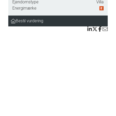
Ejendomstype
Villa
Energimærke
 Her
Bestil vurdering
ads
inde
il
de
er
kke