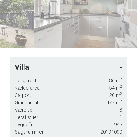
7
8
9
Villa
-
2
Boligareal
86
m
2
Kælderareal
54
m
2
Carport
20
m
2
Grundareal
477
m
og
Værelser
3
Heraf stuer
1
ve.
Byggeår
1943
Sagsnummer
20191090