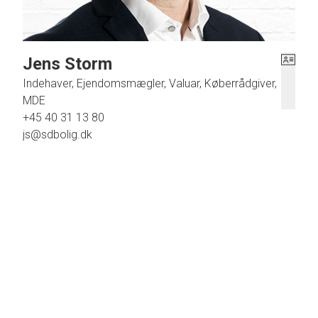
muligheder for sejlads og hyggelige ture langs vandet.
Kontakt os for en uforpligtende fremvisning.
Jens Storm
Indehaver, Ejendomsmægler, Valuar, Køberrådgiver,
MDE
+45 40 31 13 80
js@sdbolig.dk