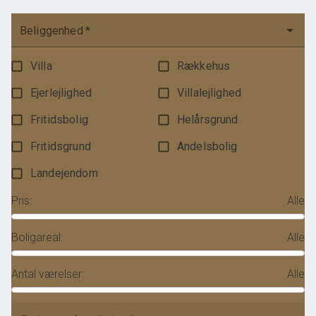
Beliggenhed
*
Villa
Rækkehus
Ejerlejlighed
Villalejlighed
Fritidsbolig
Helårsgrund
Fritidsgrund
Andelsbolig
Landejendom
Pris
:
Alle
Boligareal
:
Alle
Antal værelser
:
Alle