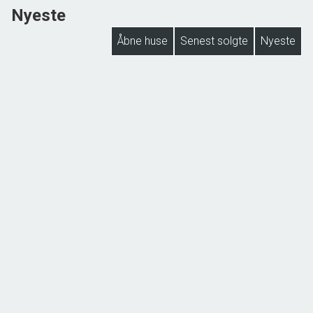
Nyeste
Åbne huse
Senest solgte
Nyeste
NYHED
Lejbøllevej 46, Lejbølle