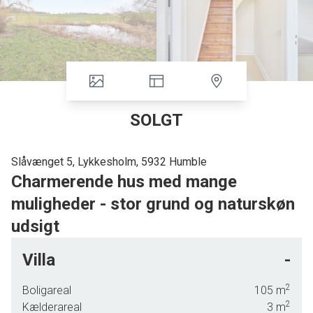
SOLGT
Slåvænget 5, Lykkesholm, 5932 Humble
Charmerende hus med mange
muligheder - stor grund og naturskøn
udsigt
I naturskønne omgivelser nær Humble ligger denne charmerende ejendom,
Villa
-
der nu udbydes til salg. Her er tale om et tidstypisk husmandssted fra 1928,
hvis to længer udgøres af en hyggelig bolig på 105 kvadratmeter samt en
2
Boligareal
105
m
stald, der er forberedt til etablering af værksted og garage. Selve boligen
2
Kælderareal
3
m