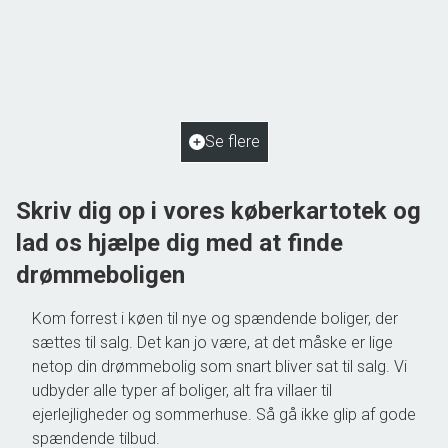
Gudme Kohavevej 18,
5884 Gudme
2
Boligareal
125
m
2
Grundareal
2.048
m
Ejendomstype
Villa
Se flere
550.000 kr.
Skriv dig op i vores køberkartotek og
lad os hjælpe dig med at finde
drømmeboligen
Kom forrest i køen til nye og spændende boliger, der
sættes til salg. Det kan jo være, at det måske er lige
netop din drømmebolig som snart bliver sat til salg. Vi
udbyder alle typer af boliger, alt fra villaer til
ejerlejligheder og sommerhuse. Så gå ikke glip af gode
spændende tilbud.