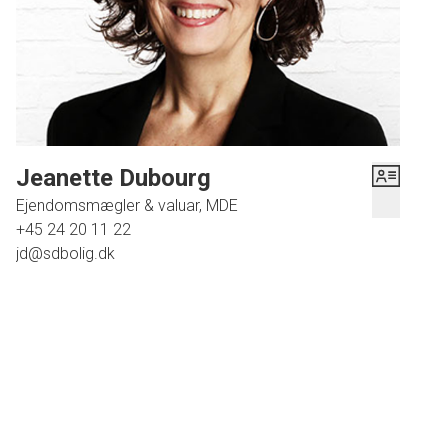
med 6 værelser kan huset også rumme flere familier, hvis man ønsker at
bruge det, som feriehus eller sin store familie.
På 1. salen ser man også de flotte rustikke hanebånd der blev blotlagt ved
seneste renovering.
Bag huset er der en dejlig stor og aflukket have med gl. smukke træer og
bede og i haven ligger husets originale baghus, hvor der er plads til
Jeanette Dubourg
opbevaring af brænde, haveredskaber, samt et lille værksted.
Ejendomsmægler & valuar, MDE
+45 24 20 11 22
jd@sdbolig.dk