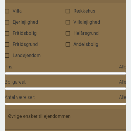
Villa
Rækkehus
Ejerlejlighed
Villalejlighed
Fritidsbolig
Helårsgrund
Fritidsgrund
Andelsbolig
Landejendom
Pris
:
Alle
Boligareal
:
Alle
Antal værelser
:
Alle
Øvrige ønsker til ejendommen