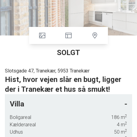
SOLGT
Slotsgade 47, Tranekær, 5953 Tranekær
Hist, hvor vejen slår en bugt, ligger
der i Tranekær et hus så smukt!
Det er med stor glæde, at vi hermed kan præsentere et af de historiske huse
Villa
-
i slotsbyen Tranekær.
Huset ligger på byens hovedgade og fra husets forhave kan kigge op på det
2
Boligareal
186
m
røde og smukke Tranekær Slot.
2
Kælderareal
4
m
Huset er et syv fag langt hus, som oprindeligt rummede to boliger, men er nu
2
Udhus
50
m