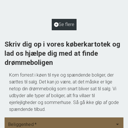
2
Boligareal
125
m
2
Grundareal
2.048
m
Ejendomstype
Villa
Se flere
550.000 kr.
Skriv dig op i vores køberkartotek og
lad os hjælpe dig med at finde
drømmeboligen
Kom forrest i køen til nye og spændende boliger, der
sættes til salg. Det kan jo være, at det måske er lige
netop din drømmebolig som snart bliver sat til salg. Vi
udbyder alle typer af boliger, alt fra villaer til
ejerlejligheder og sommerhuse. Så gå ikke glip af gode
spændende tilbud.
Beliggenhed
*