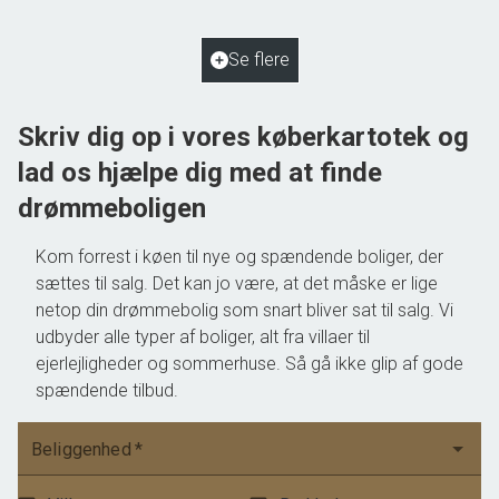
2
Grundareal
1.038
m
Ejendomstype
Villa
Se flere
1.195.000 kr.
Skriv dig op i vores køberkartotek og
lad os hjælpe dig med at finde
drømmeboligen
Kom forrest i køen til nye og spændende boliger, der
sættes til salg. Det kan jo være, at det måske er lige
netop din drømmebolig som snart bliver sat til salg. Vi
udbyder alle typer af boliger, alt fra villaer til
ejerlejligheder og sommerhuse. Så gå ikke glip af gode
spændende tilbud.
Beliggenhed
*