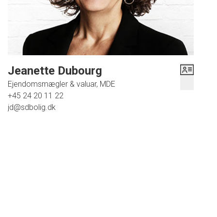
hverken naturskønne vandrestier, dagligvare forretninger eller
pasningstilbud. Bussen stopper et par hundrede meter fra hoveddøren, og
det tager kun et kvarters kørsel at komme til Svendborg bymidte.
Passer denne bolig til jeres behov?
Jeanette Dubourg
Ejendomsmægler & valuar, MDE
+45 24 20 11 22
jd@sdbolig.dk