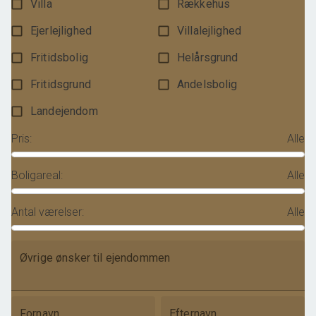
Villa
Rækkehus
Ejerlejlighed
Villalejlighed
Fritidsbolig
Helårsgrund
Fritidsgrund
Andelsbolig
Landejendom
Pris
:
Alle
Boligareal
:
Alle
Antal værelser
:
Alle
Øvrige ønsker til ejendommen
Fornavn
Efternavn