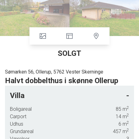
SOLGT
Sømarken 56, Ollerup, 5762 Vester Skerninge
Halvt dobbelthus i skønne Ollerup
På en lukket rolig vej i Ollerup finder I dette halve dobbelthus, som egner sig
Villa
-
perfekt til begynderparret, den lille familie eller seniorerne. De 85 kvm
fordeler sig over et plan og giver jer blandt andet 3 værelser fordelt på 2
2
Boligareal
85
m
gode værelser, samt en lys dagligstue.
2
Carport
14
m
2
Udhus
6
m
Ejendommen blev opført i 2001, og den yderst velholdte bolig vidner om et
2
Grundareal
457
m
godt byggeri med moderne materialer og nutidige indretningsløsninger.
Værelser
3