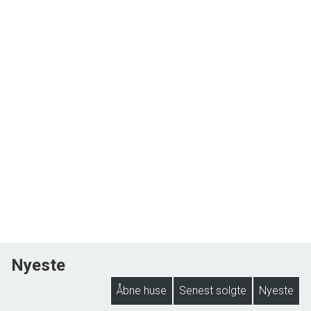
Nyeste
Åbne huse
Senest solgte
Nyeste