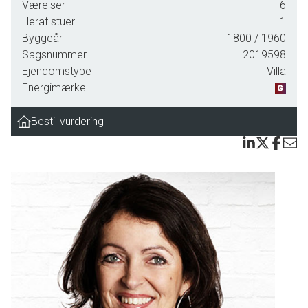
Værelser
6
solgte i 1959 ejendommen til direktør Frede Lyngesen, som fik Svendborg-
Heraf stuer
1
arkitekt Aage Larsen til at indrette huset som sommerbolig med soveafdeling,
Byggeår
1800
/ 1960
spise- og opholdsstue, køkken, bryggers og pigeværelse. Senere blev det
Sagsnummer
2019598
solgt til et par, der boede i England, og som havde rødder i Tranekær. De
Ejendomstype
Villa
nuværende ejere købte huset i 2004 og har brugt det som fritidshus året
Energimærke
rundt.
Bestil vurdering
Alle ejere har holdt huset med stor respekt for stedets ånd. Huset har på et
tidspunkt fået nye, massive trægulve med isolering under, så der ikke er
fodkoldt. Huset fik i 2018 et nyt stråtag med brandsikret undertag.
Det nyere køkken er tegnet af arkitekt Jørgen Kreiner-Møller med
specialdesignede stålbordplader fra Heartsteeling. Den finske brændefyrede
masseovn, som giver en konstant varme i køkken og opholdsrummet, er
omkranset af kakler lavet til huset af keramiker Søren Baun Jeppesen.
Vinduerne er de originale lavet af kernetræ med håndlavede vinduesglas.
De fire værelser er isolerede og er el-opvarmede. Træværk og murfelter er
løbende vedligeholdt. Senest er en af husets hjørnestolper blevet udskiftet.