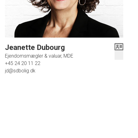
Der er installeret fibernet, så det er muligt at arbejde hjemme via wifi.
Ejendommens karakter, vedligeholdelsesstand og beliggenhed placerer den
i bevaringskategori 2, hvilket kun er overgået af fredede ejendomme, som
har kategori 1. Dette fremgår af en såkaldt SAVE-registrering af alle ældre
ejendomme på Langeland.
Jeanette Dubourg
Til ejendommen hører en stor stråtækt lade i bindingsværk, som er velegnet
Ejendomsmægler & valuar, MDE
til opbevaring af haveredskaber, havemøbler, cykler, brænde mv. Et separat
+45 24 20 11 22
lille hus - tidligere kartoffelkælder - er indrettet som vinkælderhus.
jd@sdbolig.dk
Ejendommen ligger i skovhjørnet ved Tranekær Hestehave, som grænser op
til Flådet, der er et stort engområde med græsning af vilde heste og en
historie tilbage til ældre stenalder. Der er tale om en unik perle af et hus på et
unikt sted med en helt særlig atmosfære.
Stengadevej er en del af margueritteruten, som fører op til Tranekær. Den
nærmeste strand ligger for enden ad Vinkældervej og grænser op til
Stengade Skov og Stengade Strand med Oehlenschlägers Bøg, hvor