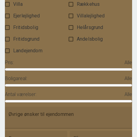
Villa
Rækkehus
Ejerlejlighed
Villalejlighed
Fritidsbolig
Helårsgrund
Fritidsgrund
Andelsbolig
Landejendom
Pris
:
Alle
Boligareal
:
Alle
Antal værelser
:
Alle
Øvrige ønsker til ejendommen