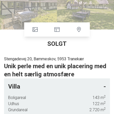
SOLGT
Stengadevej 20, Bammeskov, 5953 Tranekær
Unik perle med en unik placering med
en helt særlig atmosfære
Stilhed og mørke, stjerner og naturens nærhed kan du opleve på dette sted.
Villa
-
En lille græsvej langs skovbrynet ved Stengadevej fører op til det smukke
hus, bygget i 1800 som skovfogedbolig af den initiativrige lensgreve,
2
Boligareal
143
m
Generalen, på Tranekær Slot.
2
Udhus
122
m
2
Grundareal
2.720
m
Huset er tidligere omtalt som Hestehavehus. Grev Preben Ahlefeldt-Laurvig