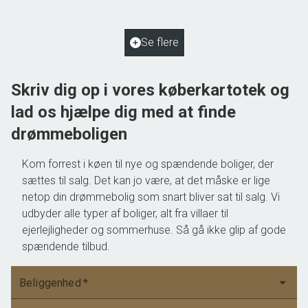
2
Grundareal
2.048
m
Ejendomstype
Villa
Se flere
550.000 kr.
Skriv dig op i vores køberkartotek og
lad os hjælpe dig med at finde
drømmeboligen
Kom forrest i køen til nye og spændende boliger, der
sættes til salg. Det kan jo være, at det måske er lige
netop din drømmebolig som snart bliver sat til salg. Vi
udbyder alle typer af boliger, alt fra villaer til
ejerlejligheder og sommerhuse. Så gå ikke glip af gode
spændende tilbud.
Beliggenhed
*