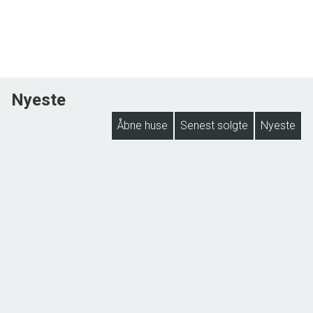
Nyeste
Åbne huse
Senest solgte
Nyeste
NYHED