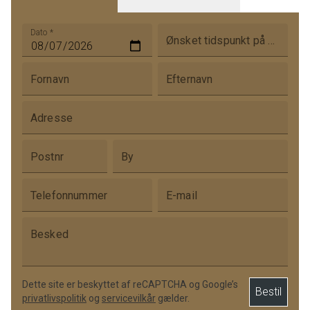
Dato
*
Ønsket tidspunkt på dagen
Fornavn
Efternavn
Adresse
Postnr
By
Telefonnummer
E-mail
Besked
Dette site er beskyttet af reCAPTCHA og Google’s
Bestil
privatlivspolitik
og
servicevilkår
gælder.