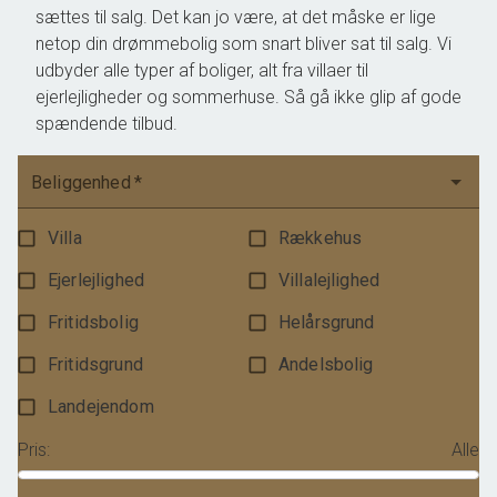
sættes til salg. Det kan jo være, at det måske er lige
netop din drømmebolig som snart bliver sat til salg. Vi
udbyder alle typer af boliger, alt fra villaer til
ejerlejligheder og sommerhuse. Så gå ikke glip af gode
spændende tilbud.
Beliggenhed
*
Villa
Rækkehus
Ejerlejlighed
Villalejlighed
Fritidsbolig
Helårsgrund
Fritidsgrund
Andelsbolig
Landejendom
Pris
:
Alle