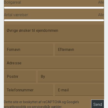
Boligareal
:
Alle
Antal værelser
:
Alle
Øvrige ønsker til ejendommen
Fornavn
Efternavn
Adresse
Postnr
By
Telefonnummer
E-mail
Dette site er beskyttet af reCAPTCHA og Google’s
Send
privatlivspolitik
og
servicevilkår
gælder.