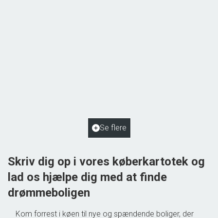
Gudme Kohavevej 18,
5884 Gudme
2
Boligareal
125
m
2
Grundareal
2.048
m
Ejendomstype
Villa
Se flere
550.000 kr.
Skriv dig op i vores køberkartotek og
lad os hjælpe dig med at finde
drømmeboligen
Kom forrest i køen til nye og spændende boliger, der