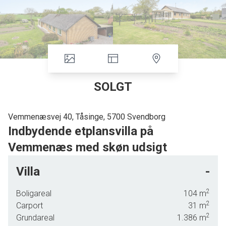
SOLGT
Vemmenæsvej 40, Tåsinge, 5700 Svendborg
Indbydende etplansvilla på
Vemmenæs med skøn udsigt
Denne velindrettede etplansvilla tilbyder jer en betagende udsigt, som
Villa
-
særligt kommer til sin ret fra den store udestue, og det flotte vue inkluderer
både vandet, Siødæmningen og det smukke nærmiljø på Vemmenæs.
2
Boligareal
104
m
Ligeledes er der kort afstand til denne hyggelige lystbådehavn, hvor
2
Carport
31
m
badebroerne flittig bliver brugt året rundt.
2
Grundareal
1.386
m