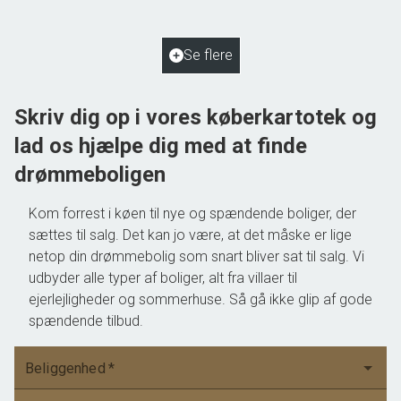
2
Grundareal
2.048
m
Ejendomstype
Villa
Se flere
550.000 kr.
Skriv dig op i vores køberkartotek og
lad os hjælpe dig med at finde
drømmeboligen
Kom forrest i køen til nye og spændende boliger, der
sættes til salg. Det kan jo være, at det måske er lige
netop din drømmebolig som snart bliver sat til salg. Vi
udbyder alle typer af boliger, alt fra villaer til
ejerlejligheder og sommerhuse. Så gå ikke glip af gode
spændende tilbud.
Beliggenhed
*