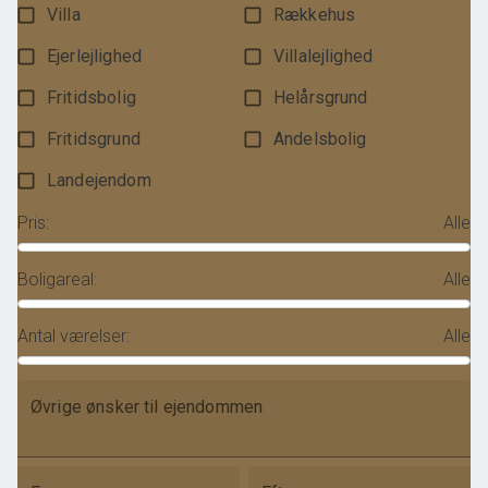
Villa
Rækkehus
Ejerlejlighed
Villalejlighed
Fritidsbolig
Helårsgrund
Fritidsgrund
Andelsbolig
Landejendom
Pris
:
Alle
Boligareal
:
Alle
Antal værelser
:
Alle
Øvrige ønsker til ejendommen