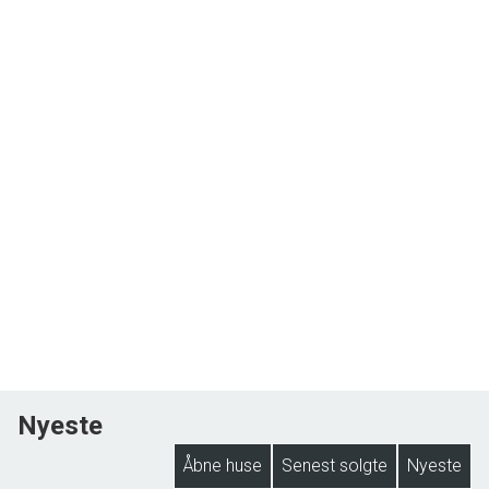
Nyeste
Åbne huse
Senest solgte
Nyeste