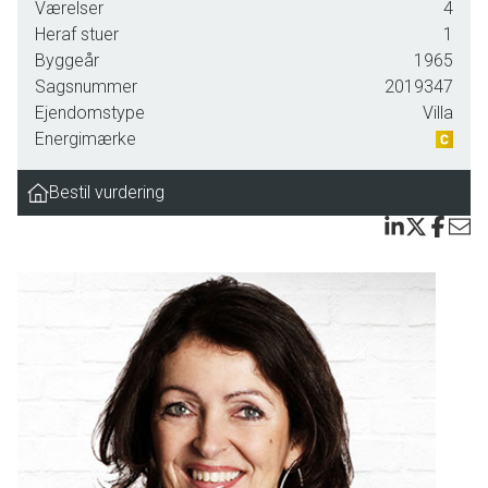
Værelser
4
I kan gå til vandet og Tvede Skov på bare fem minutter, og nærmeste skole,
Heraf stuer
1
pasningstilbud samt indkøbsmuligheder venter kun cirka fem kilometer væk.
Byggeår
1965
Der er også let adgang til de mange gode tilbud i såvel Rudkøbing som
Sagsnummer
2019347
Svendborg.
Ejendomstype
Villa
Energimærke
Boligen matcher beliggenheden til fulde, for charme og funktionalitet går
hånd i hånd på fineste vis, og det er en skøn, lys atmosfære, der
Bestil vurdering
kendetegner de tre gode værelser og den store opholdsstue med
bøgetræsgulv, som fornyelig er blevet afslebet. Fra den dejlige stue har du
herfra adgang til køkkenet. Her er der god mulighed for at lave et åbent
køkken alrum, hvor fra der er adgang til udestuen.
Det klassiske 60’er-badeværelse er indrettet med badekar, og der er tørskoet
adgang til carporten fra både entréen og husets bryggers, hvor der lige som
på værelserne er sørget for god plads til garderoben. Ligeledes er der i
bryggerset lagt gulvvarme i 2019. Samme år er loftet isoleret med papiruld.
Ejendommen har de seneste år gennemgået en del renoveringer, hvilket
også har medført at ejendommen har opnået energiklasse C. Hertil kan