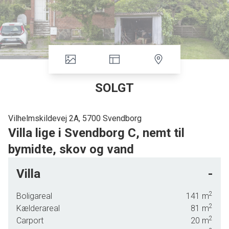
SOLGT
Vilhelmskildevej 2A, 5700 Svendborg
Villa lige i Svendborg C, nemt til
bymidte, skov og vand
Der venter en hyggelig og charmerende atmosfære i denne indbydende murermestervilla
Villa
-
der byder på mange flotte originale detaljer, o
g hvor muligheden for at tilføre egne ideer
stadig er en oplagt mulighed.
2
Boligareal
141
m
Villaens stueplan og tagetage karakteriseres også ved godt lysindfald. Villaen rummer
2
Kælderareal
81
m
desuden en rigtig fin underetage, som tilbyder jer væld af gode indretningsmuligheder.
2
Carport
20
m