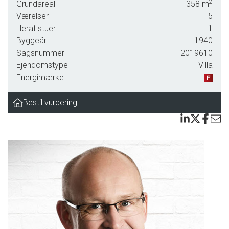
2
Grundareal
358
m
Udendørs venter en hyggelig have, og der er sørget for plads til parkering.
Værelser
5
Heraf stuer
1
Beliggenheden i et roligt kvarter centralt i Svendborg er af den meget eftertragtede slags,
Byggeår
1940
og det skyldes ikke mindst, at turen til byens mange gode indkøbsmuligheder, spisesteder
Sagsnummer
2019610
og kulturtilbud let kan klares til fods inden for få minutter.
Ejendomstype
Villa
Lad os byde jer velkommen til en fremvisning, så I kan opleve både bolig og
Energimærke
beliggenhed på nærmeste hold.
Bestil vurdering