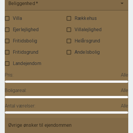
Beliggenhed
*
Villa
Rækkehus
Ejerlejlighed
Villalejlighed
Fritidsbolig
Helårsgrund
Fritidsgrund
Andelsbolig
Landejendom
Pris
:
Alle
Boligareal
:
Alle
Antal værelser
:
Alle
Øvrige ønsker til ejendommen