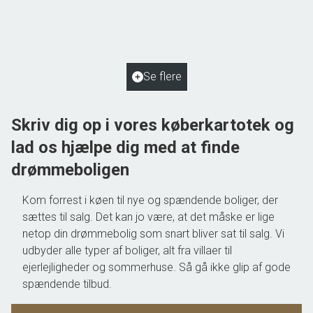
5884 Gudme
2
Boligareal
125
m
2
Grundareal
2.048
m
Ejendomstype
Villa
Se flere
550.000 kr.
Skriv dig op i vores køberkartotek og
lad os hjælpe dig med at finde
drømmeboligen
Kom forrest i køen til nye og spændende boliger, der
sættes til salg. Det kan jo være, at det måske er lige
netop din drømmebolig som snart bliver sat til salg. Vi
udbyder alle typer af boliger, alt fra villaer til
ejerlejligheder og sommerhuse. Så gå ikke glip af gode
spændende tilbud.